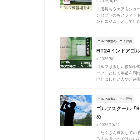
2026/4/15
「用具もウェアもシュ
ンセプトのもとフィット
ンビニジム」として圧倒的
ゴルフ教室の口コミ評判
FIT24インドア
2026/8/1
ゴルフは激しい接触や
ーツ」として年齢を問
け伸ばしたい人や、余暇時
ゴルフ教室の口コミ評判
ゴルフスクール『B
め
2025/10/22
「たくさん練習してい
る人も多いのではない