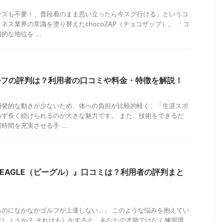
ーズも不要！、普段着のまま思い立ったら今スグ行ける」というコ
ネス業界の常識を塗り替えたchocoZAP（チョコザップ）。 「コ
な地位を ...
ゴルフの評判は？利用者の口コミや料金・特徴を解説！
瞬発的な動きが少ないため、体への負担が比較的軽く、「生涯スポ
わず長く続けられるのが大きな魅力です。 また、技術をできるだ
間を充実させる手 ...
EAGLE（ビーグル）』口コミは？利用者の評判まと
るのになかなかゴルフが上達しない…」 このような悩みを抱えてい
でしょうか？ それはもしかすると、あなたの才能ではなく練習環