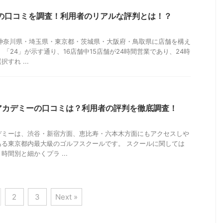
4の口コミを調査！利用者のリアルな評判とは！？
、神奈川県・埼玉県・東京都・茨城県・大阪府・鳥取県に店舗を構え
「24」が示す通り、16店舗中15店舗が24時間営業であり、24時
すれ ...
アカデミーの口コミは？利用者の評判を徹底調査！
デミーは、渋谷・新宿方面、恵比寿・六本木方面にもアクセスしや
ある東京都内最大級のゴルフスクールです。 スクールに関しては
間別と細かくプラ ...
2
3
Next »