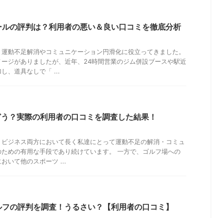
ールの評判は？利用者の悪い＆良い口コミを徹底分析
り運動不足解消やコミュニケーション円滑化に役立ってきました。
メージがありましたが、近年、24時間営業のジム併設ブースや駅近
、道具なしで「 ...
判はどう？実際の利用者の口コミを調査した結果！
・ビジネス両方において長く私達にとって運動不足の解消・コミュ
のための有用な手段であり続けています。 一方で、ゴルフ場への
いて他のスポーツ ...
ルフの評判を調査！うるさい？【利用者の口コミ】